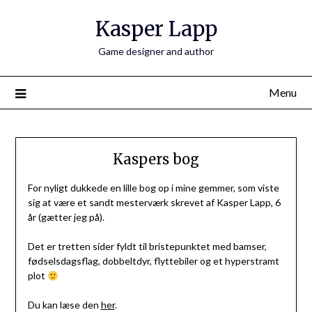
Skip
Kasper Lapp
to
content
Game designer and author
Menu
Kaspers bog
For nyligt dukkede en lille bog op i mine gemmer, som viste
sig at være et sandt mesterværk skrevet af Kasper Lapp, 6
år (gætter jeg på).
Det er tretten sider fyldt til bristepunktet med bamser,
fødselsdagsflag, dobbeltdyr, flyttebiler og et hyperstramt
plot
Du kan læse den
her
.